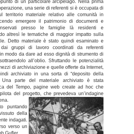
ppunto di un particolare arcipelago. Nella prima
operazione, una serie di referenti si è occupata di
ul territorio materiale relativo alle comunità in
cendo emergere il patrimonio di documenti e
onservati presso le famiglie là residenti e
do altresì le tematiche di maggior impatto sulla
ale. Detto materiale è stato quindi esaminato e
 dai gruppi di lavoro coordinati da referenti
i, in modo da dare ad esso dignità di strumento di
ottraendolo all’oblio. Sfruttando le potenzialità
ezzi di archiviazione e quelle offerte da Internet,
indi archiviato in una sorta di “deposito della
 Una parte del materiale archiviato è stata
brica del Tempo, pagine web create ad hoc che
ni-pilota del progetto, che prevedeva un’indagine
dena.
to puntando
vissuto della
nte indagati.
orso verso un
ph Gufler.