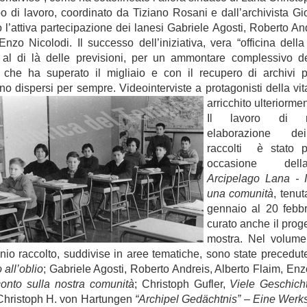
po di lavoro, coordinato da Tiziano Rosani e dall’archivista Gi
 l’
at
tiva
partecipazione dei lanesi Gabriele Agosti, Roberto And
Enzo Nicolodi. Il successo dell’iniziativa, vera “officina dell
 al di là delle previsioni, per un ammontare complessivo d
i ch
e ha superato il migliaio e con il recupero di archivi p
o dispersi per sempre. Videointerviste a protagonisti della vi
arricchito ulteriormen
Il lavoro di r
elaborazione dei
raccolti è stato p
occasione del
Arcipelago Lana - I
una comunità
, tenu
gennaio al 20 febb
curato anche il prog
mostra. Nel volume
nio raccolto, suddivise in aree tematiche, sono state precedut
o all’oblio
; Gabriele Agosti, Roberto Andreis, Alberto Flaim, En
onto sulla nostra comunità
; Chris
toph Gufler,
Viele Geschich
 Christoph H. von Hartungen
“Archipel Gedächtnis” – Eine Werks