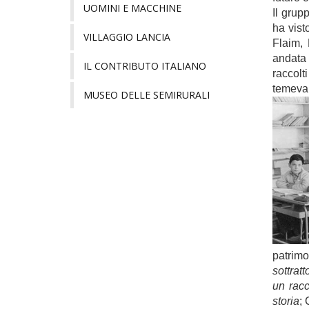
UOMINI E MACCHINE
Il grup
ha visto
VILLAGGIO LANCIA
Flaim, 
andata
IL CONTRIBUTO ITALIANO
raccolt
temevan
MUSEO DELLE SEMIRURALI
patrimo
sottratt
un racc
storia
;