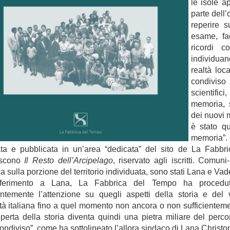
le isole a
parte dell’
reperire s
esame, fa
ricordi c
individuan
realtà loc
condiviso
scientific
memoria, s
dei nuovi m
è stato qu
memoria”.
ata e pubblicata in un’area “dedicata” del sito de La Fab
uiscono
Il Resto dell’Arcipelago
, riservato agli iscritti. Comu
ca sulla porzione del territorio individuata, sono stati Lana e Va
ferimento a Lana, La Fabbrica del Tempo ha procedu
ntemente l’attenzione su quegli aspetti della storia e del 
à italiana fino a quel momento non ancora o non sufficienteme
perta della storia diventa quindi una pietra miliare del perc
condiviso”, come ha sottolineato l’allora sindaco di Lana Christo