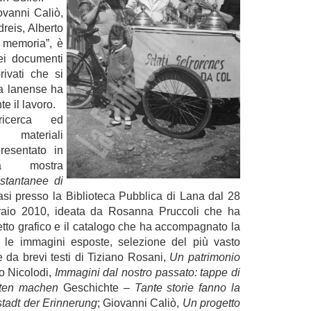
ovanni Caliò,
reis, Alberto
a memoria”, è
ei documenti
rivati che si
ta lanense ha
te il lavoro.
icerca ed
 materiali
resentato in
la mostra
stantanee di
tasi presso la Biblioteca Pubblica di Lana dal 28
raio 2010, ideata da Rosanna Pruccoli che ha
etto grafico e il catalogo che ha accompagnato la
 le immagini esposte, selezione del più vasto
e da brevi testi di Tiziano Rosani,
Un patrimonio
zo Nicolodi,
Immagini dal nostro passato: tappe di
te
n machen
Geschichte –
Tante storie fanno la
tadt der Erinnerung
; Giovanni Caliò,
Un progetto